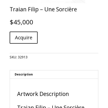
Traian Filip – Une Sorcière
$
45,000
Traian
A
Acquire
Filip
l
-
t
Une
e
Sorcière
r
SKU:
32913
quantity
n
a
t
i
Description
v
e
:
Artwork Description
Traian Filip – Une Sorcière